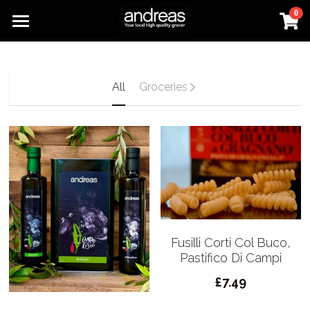
0
×
STORE CATEGORIES
Home
All Categories
Online Orders
All
Groceries
All Categories
Groceries
Olive Oil
Tomatoes
Pasta, Pulses
Fusilli Corti Col Buco,
Pastifico Di Campi
£7.49